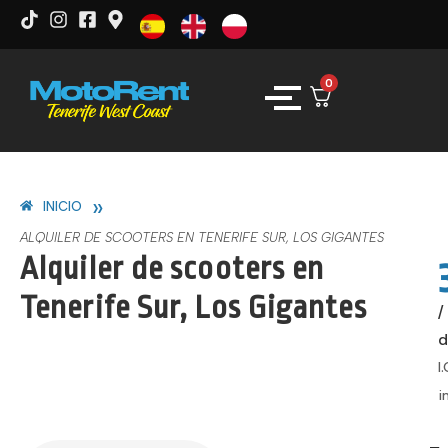
0
»
INICIO
ALQUILER DE SCOOTERS EN TENERIFE SUR, LOS GIGANTES
Alquiler de scooters en
Tenerife Sur, Los Gigantes
/
d
I.
i