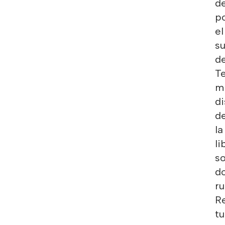
d
p
el
su
d
Te
m
di
d
la
li
s
d
ru
R
tu