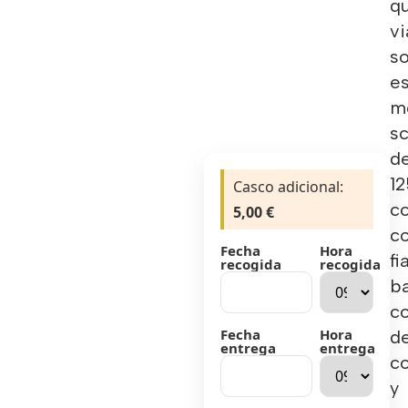
q
vi
so
e
m
s
d
12
Casco adicional:
c
5,00
€
c
Fecha
Hora
fi
recogida
recogida
b
c
Fecha
Hora
d
entrega
entrega
c
y