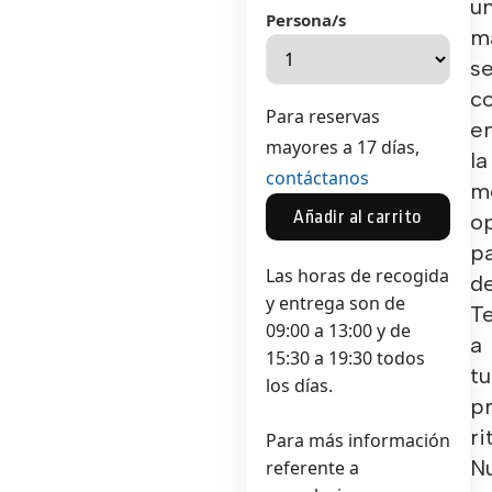
u
Persona/s
m
se
c
Para reservas
e
mayores a 17 días,
la
contáctanos
m
Añadir al carrito
o
p
Las horas de recogida
d
y entrega son de
Te
09:00 a 13:00 y de
a
15:30 a 19:30 todos
tu
los días.
p
ri
Para más información
N
referente a