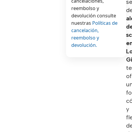
cancelaciones,
se
reembolso y
d
devolución consulte
al
nuestras
Políticas de
d
cancelación,
s
reembolso y
e
devolución.
L
G
te
o
u
f
c
y
fl
d