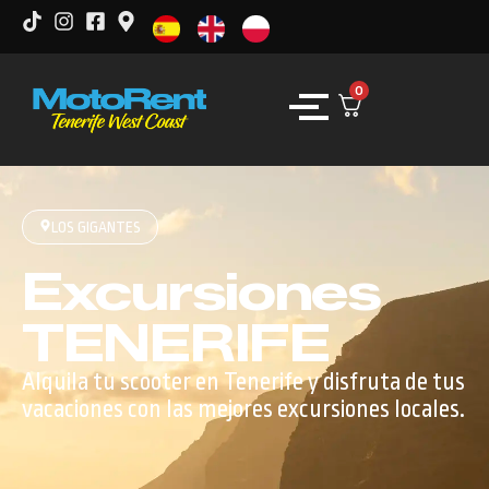
0
LOS GIGANTES
Excursiones
TENERIFE
Alquila tu scooter en Tenerife y disfruta de tus
vacaciones con las mejores excursiones locales.